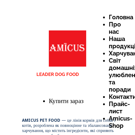
Головна
Про
нас
Наша
продукц
Харчува
Світ
домашні
улюблен
LEADER DOG FOOD
та
поради
Контакт
Купити зараз
Прайс-
лист
Amicus-
AMICUS PET FOOD
— це лінія кормів для собак і
Shop
котів, розроблена як повноцінне та збалансоване
харчування, що містить інгредієнти, які сприяють