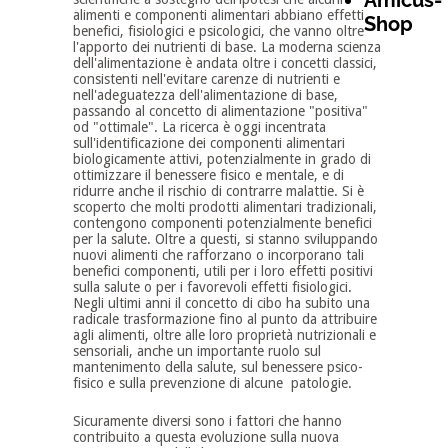
Amicus-
alimenti e componenti alimentari abbiano effetti
Shop
benefici, fisiologici e psicologici, che vanno oltre
l'apporto dei nutrienti di base. La moderna scienza
dell'alimentazione è andata oltre i concetti classici,
consistenti nell'evitare carenze di nutrienti e
nell'adeguatezza dell'alimentazione di base,
passando al concetto di alimentazione "positiva"
od "ottimale". La ricerca è oggi incentrata
sull'identificazione dei componenti alimentari
biologicamente attivi, potenzialmente in grado di
ottimizzare il benessere fisico e mentale, e di
ridurre anche il rischio di contrarre malattie. Si è
scoperto che molti prodotti alimentari tradizionali,
contengono componenti potenzialmente benefici
per la salute. Oltre a questi, si stanno sviluppando
nuovi alimenti che rafforzano o incorporano tali
benefici componenti, utili per i loro effetti positivi
sulla salute o per i favorevoli effetti fisiologici.
Negli ultimi anni il concetto di cibo ha subito una
radicale trasformazione fino al punto da attribuire
agli alimenti, oltre alle loro proprietà nutrizionali e
sensoriali, anche un importante ruolo sul
mantenimento della salute, sul benessere psico-
fisico e sulla prevenzione di alcune patologie.
Sicuramente diversi sono i fattori che hanno
contribuito a questa evoluzione sulla nuova