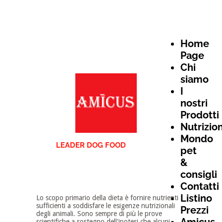
Home
Page
Chi
siamo
I
nostri
Prodotti
Nutrizio
Mondo
LEADER DOG FOOD
pet
&
consigli
Contatti
Listino
Lo scopo primario della dieta è fornire nutrienti
sufficienti a soddisfare le esigenze nutrizionali
Prezzi
degli animali. Sono sempre di più le prove
scientifiche a sostegno dell'ipotesi che alcuni