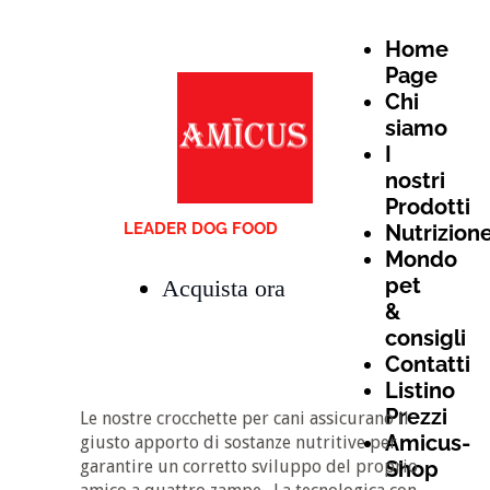
Home
Page
Chi
siamo
I
nostri
Prodotti
LEADER DOG FOOD
Nutrizion
Mondo
pet
Acquista ora
&
consigli
Contatti
Listino
Prezzi
Le nostre crocchette per cani assicurano il
Amicus-
giusto apporto di sostanze nutritive per
garantire un corretto sviluppo del proprio
Shop