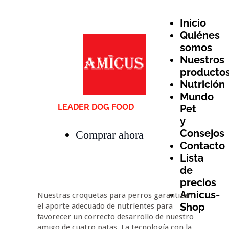
Inicio
Quiénes
somos
Nuestros
producto
Nutrición
Mundo
LEADER DOG FOOD
Pet
y
Consejos
Comprar ahora
Contacto
Lista
de
precios
Amicus-
Nuestras croquetas para perros garantizan
Shop
el aporte adecuado de nutrientes para
favorecer un correcto desarrollo de nuestro
amigo de cuatro patas. La tecnología con la